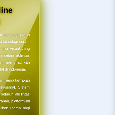
ine
g
mengintegrasikan
 teknologi server
forma visual yang
 setiap aktivitas
lam menghadirkan
al di Indonesia.
ang mengutamakan
rnasional. Sistem
eluruh lalu lintas
anan, platform ini
lihan utama bagi