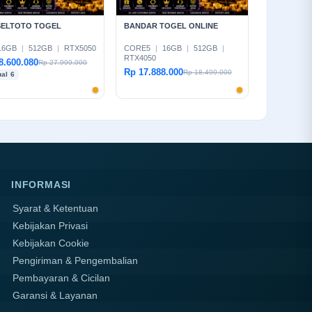
ELTOTO TOGEL
BANDAR TOGEL ONLINE
16GB
|
512GB
|
RTX5050
CORE5
|
16GB
|
512GB
|
RTX4050
8.600.080
Rp 27.999.000
Rp 17.888.000
Rp 18.499.000
ual 6
INFORMASI
Syarat & Ketentuan
Kebijakan Privasi
Kebijakan Cookie
Pengiriman & Pengembalian
Pembayaran & Cicilan
Garansi & Layanan