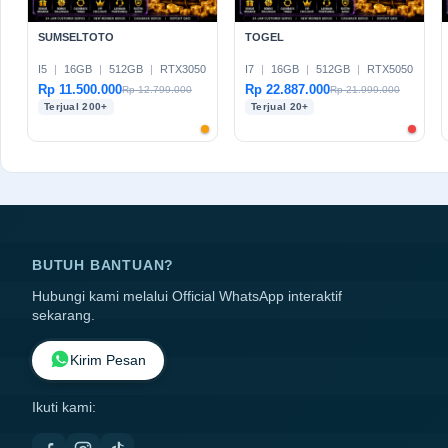
SUMSELTOTO
TOGEL
I5
|
16GB
|
512GB
|
RTX3050
I7
|
16GB
|
512GB
|
RTX5050
Rp 11.500.000
Rp 22.887.000
Rp 12.799.000
Rp 21.999.000
Terjual 200+
Terjual 20+
BUTUH BANTUAN?
Hubungi kami melalui Official WhatsApp interaktif
sekarang.
Kirim Pesan
Ikuti kami: