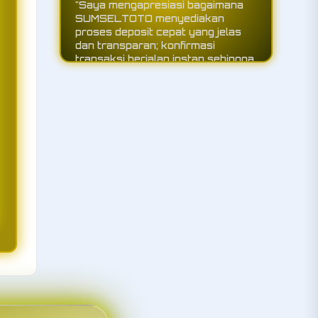
"Keamanan data di SUMSELTOTO
memberi rasa tenang yang luar
biasa; fitur enkripsi dan proteksi
akun bekerja baik sehingga
informasi pribadi dan riwayat
transaksi tetap aman, membuat
platform ini tampak sangat
profesional dan dapat dipercaya."