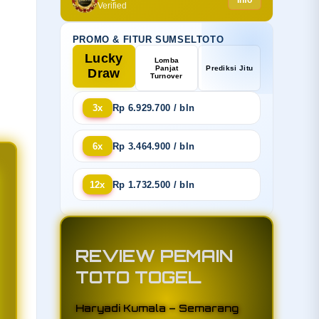
Verified
PROMO & FITUR SUMSELTOTO
Lucky
Lomba
Panjat
Prediksi Jitu
Draw
Turnover
3x
Rp 6.929.700 / bln
6x
Rp 3.464.900 / bln
12x
Rp 1.732.500 / bln
REVIEW PEMAIN
TOTO TOGEL
Hendra Alamsjah – Makassar