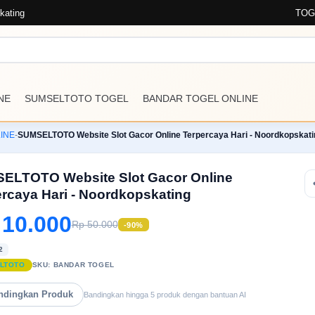
kating
TOG
NE
SUMSELTOTO TOGEL
BANDAR TOGEL ONLINE
INE
-
SUMSELTOTO Website Slot Gacor Online Terpercaya Hari - Noordkopskati
ELTOTO Website Slot Gacor Online
rcaya Hari - Noordkopskating
 10.000
Rp 50.000
-90%
2
LTOTO
SKU:
BANDAR TOGEL
ndingkan Produk
Bandingkan hingga 5 produk dengan bantuan AI