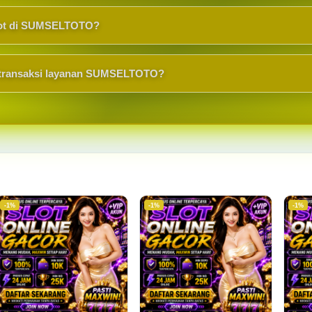
diakan berbagai pilihan pasaran toto togel online resmi internasio
kat akurasi data hasil undian sangat tinggi, aman, terukur, dan terintegr
lot di SUMSELTOTO?
h anggota.
nline SUMSELTOTO kini telah dilengkapi server berteknologi tinggi mut
as permainan optimal, kenyamanan akses tanpa kendala, antarmuka r
 transaksi layanan SUMSELTOTO?
eksi keamanan berlapis sangat andal.
rkan sistem transaksi finansial yang sangat cepat, efisien, dan ama
igital terlengkap guna mendukung kenyamanan aktivitas harian serta
ruh mitra setia di Indonesia.
-1%
-1%
-1%