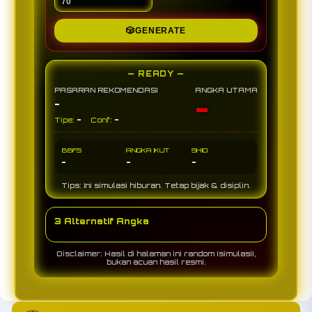
🎲
GENERATE
— READY —
PASARAN REKOMENDASI
ANGKA UTAMA
-
-
-
-
Tipe:
Conf:
BBFS
ANGKA IKUT
SHIO
-
-
-
Tips: Ini simulasi hiburan. Tetap bijak & disiplin.
3 Alternatif Angka
Disclaimer: Hasil di halaman ini random (simulasi),
bukan acuan hasil resmi.