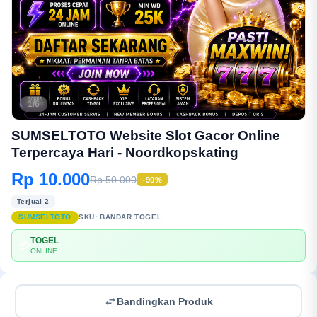
1/6
SUMSELTOTO Website Slot Gacor Online
Terpercaya Hari - Noordkopskating
Rp 10.000
Rp 50.000
-90%
Terjual 2
SUMSELTOTO
SKU:
BANDAR TOGEL
TOGEL
💳
ONLINE
Bandingkan Produk