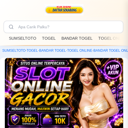
SUMSELTOTO
TOGEL
BANDAR TOGEL
TOGEL ONLINE
SUMSELTOTO
-
TOGEL
-
BANDAR TOGEL
-
TOGEL ONLINE
-
BANDAR TOGEL ONL