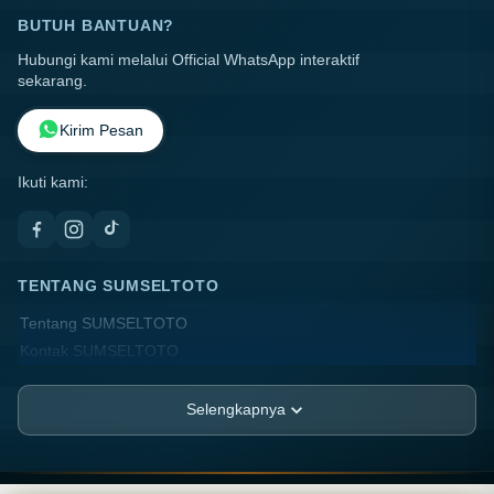
BUTUH BANTUAN?
Hubungi kami melalui Official WhatsApp interaktif
sekarang.
Kirim Pesan
Ikuti kami:
TENTANG SUMSELTOTO
Tentang SUMSELTOTO
Kontak SUMSELTOTO
Lokasi Toko
FAQ
Selengkapnya
PT.ANGIN RIBUT
JL. Harapan Blok Melati No. 27, Kel. Pademangan