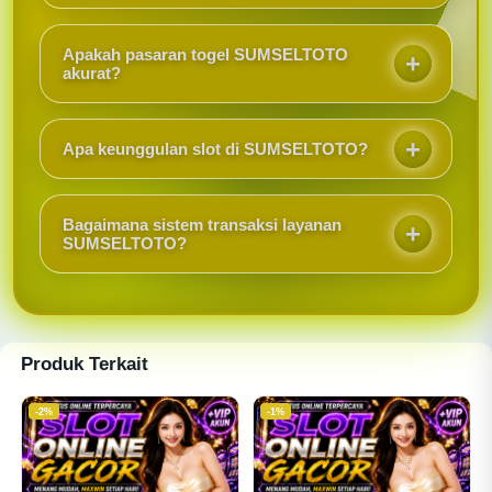
terlengkap dengan jaminan keamanan transaksi
Member dapat dengan sangat mudah mengakses
ketat dan transparansi sistem digital paling optimal.
platform SUMSELTOTO melalui tautan link alternatif
Apakah pasaran togel SUMSELTOTO
terbaru maupun dengan mengunduh aplikasi APK
akurat?
resmi yang responsif untuk kenyamanan bermain
Ya, SUMSELTOTO menyediakan berbagai pilihan
langsung dari perangkat seluler Android member.
pasaran toto togel online resmi internasional yang
Apa keunggulan slot di SUMSELTOTO?
dijamin memiliki tingkat akurasi data hasil undian
sangat tinggi, aman, terukur, dan terintegrasi secara
Platform game slot online SUMSELTOTO kini telah
langsung bagi seluruh anggota.
dilengkapi server berteknologi tinggi mutakhir yang
Bagaimana sistem transaksi layanan
memastikan stabilitas permainan optimal,
SUMSELTOTO?
kenyamanan akses tanpa kendala, antarmuka
SUMSELTOTO menghadirkan sistem transaksi
ramah pengguna, serta proteksi keamanan berlapis
finansial yang sangat cepat, efisien, dan aman
sangat andal.
melalui metode pembayaran digital terlengkap guna
mendukung kenyamanan aktivitas harian serta
Produk Terkait
kebutuhan operasional dari seluruh mitra setia di
Indonesia.
-2%
-1%