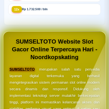
12x
Rp 1.732.500 / bln
SUMSELTOTO Website Slot
Gacor Online Terpercaya Hari -
Noordkopskating
SUMSELTOTO
merupakan salah satu penyedia
layanan digital terkemuka yang berhasil
mengintegrasikan sistem permainan slot online modern
secara dinamis dan responsif. Didukung oleh
implementasi teknologi server mutakhir berkecepatan
tinggi, platform ini memastikan kelancaran akses dan
stabilitas performa visual yang optimal di setiap sesi