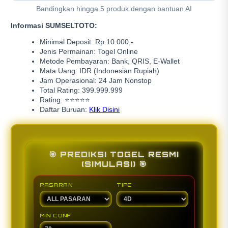
Bandingkan hingga 5 produk dengan bantuan AI
Informasi SUMSELTOTO:
Minimal Deposit: Rp.10.000,-
Jenis Permainan: Togel Online
Metode Pembayaran: Bank, QRIS, E-Wallet
Mata Uang: IDR (Indonesian Rupiah)
Jam Operasional: 24 Jam Nonstop
Total Rating: 399.999.999
Rating: ⭐⭐⭐⭐⭐
Daftar Buruan:
Klik Disini
🎯 PREDIKSI TOGEL RESMI
(SIMULASI) 🎯
PASARAN
TIPE
MIN CONF