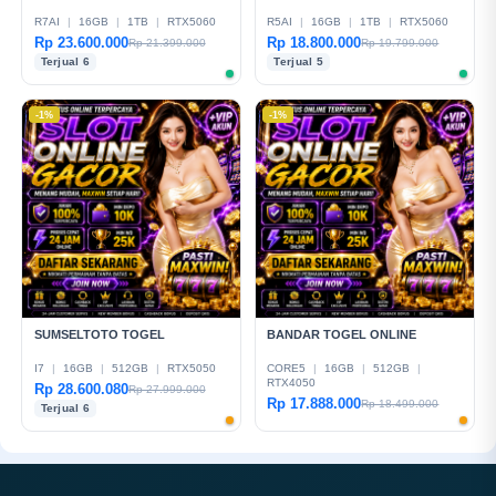
R7AI
|
16GB
|
1TB
|
RTX5060
R5AI
|
16GB
|
1TB
|
RTX5060
Rp 23.600.000
Rp 18.800.000
Rp 21.399.000
Rp 19.799.000
Terjual 6
Terjual 5
-1%
-1%
SUMSELTOTO TOGEL
BANDAR TOGEL ONLINE
I7
|
16GB
|
512GB
|
RTX5050
CORE5
|
16GB
|
512GB
|
RTX4050
Rp 28.600.080
Rp 27.999.000
Rp 17.888.000
Rp 18.499.000
Terjual 6