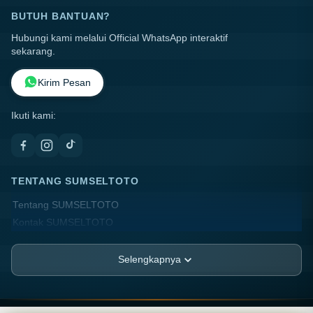
BUTUH BANTUAN?
Hubungi kami melalui Official WhatsApp interaktif
sekarang.
Kirim Pesan
Ikuti kami:
TENTANG SUMSELTOTO
Tentang SUMSELTOTO
Kontak SUMSELTOTO
Lokasi Toko
FAQ
Selengkapnya
PT.ANGIN RIBUT
JL. Harapan Blok Melati No. 27, Kel. Pademangan