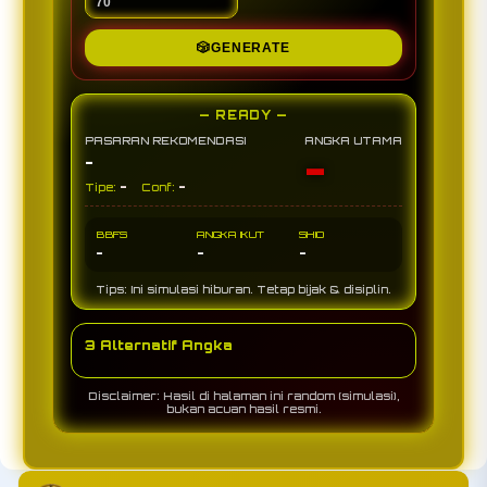
🎲
GENERATE
— READY —
PASARAN REKOMENDASI
ANGKA UTAMA
-
-
-
-
Tipe:
Conf:
BBFS
ANGKA IKUT
SHIO
-
-
-
Tips: Ini simulasi hiburan. Tetap bijak & disiplin.
3 Alternatif Angka
Disclaimer: Hasil di halaman ini random (simulasi),
bukan acuan hasil resmi.