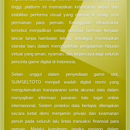
tinggi, platform ini memastikan kelancaran akses dan
stabilitas performa visual yang optimal di setiap sesi
permainan para pemain. Keunggulan infrastruktur
tersebut menjadikan setiap aktivitas bermain berjalan
lancar tanpa hambatan teknis, sekaligus menetapkan
standar baru dalam menghadirkan pengalaman hiburan
virtual yang aman, nyaman, dan terpercaya bagi seluruh
pencinta game digital di Indonesia.
Selain unggul dalam penyediaan game slot,
SUMSELTOTO menjadi wadah digital resmi yang
mengutamakan transparansi serta akurasi data dalam
menyajikan informasi pasaran toto togel online
internasional. Sistem proteksi data berlapis diterapkan
secara ketat demi menjamin privasi dan keamanan
penuh pada seluruh lalu lintas transaksi finansial para
pemain. Melalui komitmen jangka panjang dalam