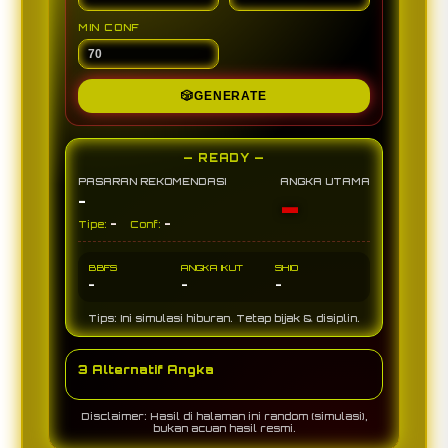
MIN CONF
🎲
GENERATE
— READY —
PASARAN REKOMENDASI
ANGKA UTAMA
-
-
-
-
Tipe:
Conf:
BBFS
ANGKA IKUT
SHIO
-
-
-
Tips: Ini simulasi hiburan. Tetap bijak & disiplin.
3 Alternatif Angka
Disclaimer: Hasil di halaman ini random (simulasi),
bukan acuan hasil resmi.