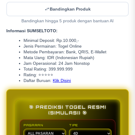
Bandingkan Produk
Bandingkan hingga 5 produk dengan bantuan AI
Informasi SUMSELTOTO:
Minimal Deposit: Rp.10.000,-
Jenis Permainan: Togel Online
Metode Pembayaran: Bank, QRIS, E-Wallet
Mata Uang: IDR (Indonesian Rupiah)
Jam Operasional: 24 Jam Nonstop
Total Rating: 399.999.999
Rating: ⭐⭐⭐⭐⭐
Daftar Buruan:
Klik Disini
🎯 PREDIKSI TOGEL RESMI
(SIMULASI) 🎯
PASARAN
TIPE