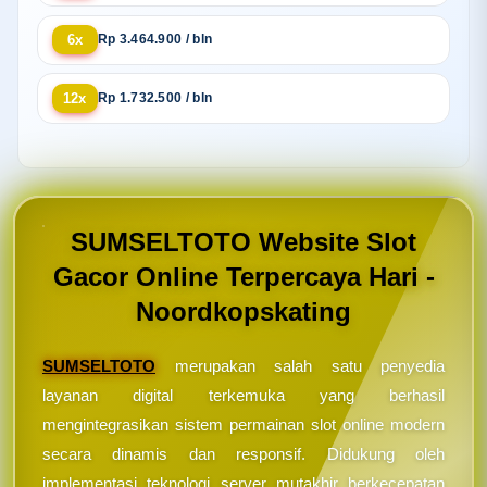
6x
Rp 3.464.900 / bln
12x
Rp 1.732.500 / bln
SUMSELTOTO Website Slot
Gacor Online Terpercaya Hari -
Noordkopskating
SUMSELTOTO
merupakan salah satu penyedia
layanan digital terkemuka yang berhasil
mengintegrasikan sistem permainan slot online modern
secara dinamis dan responsif. Didukung oleh
implementasi teknologi server mutakhir berkecepatan