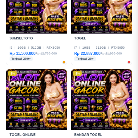
SUMSELTOTO
TOGEL
I5
|
16GB
|
512GB
|
RTX3050
I7
|
16GB
|
512GB
|
RTX5050
Rp 11.500.000
Rp 22.887.000
Rp 12.799.000
Rp 21.999.000
Terjual 200+
Terjual 20+
-1%
-1%
TOGEL ONLINE
BANDAR TOGEL