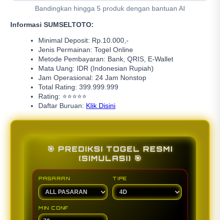
Bandingkan hingga 5 produk dengan bantuan AI
Informasi SUMSELTOTO:
Minimal Deposit: Rp.10.000,-
Jenis Permainan: Togel Online
Metode Pembayaran: Bank, QRIS, E-Wallet
Mata Uang: IDR (Indonesian Rupiah)
Jam Operasional: 24 Jam Nonstop
Total Rating: 399.999.999
Rating: ⭐⭐⭐⭐⭐
Daftar Buruan:
Klik Disini
🎯 PREDIKSI TOGEL RESMI
(SIMULASI) 🎯
PASARAN
TIPE
MIN CONF