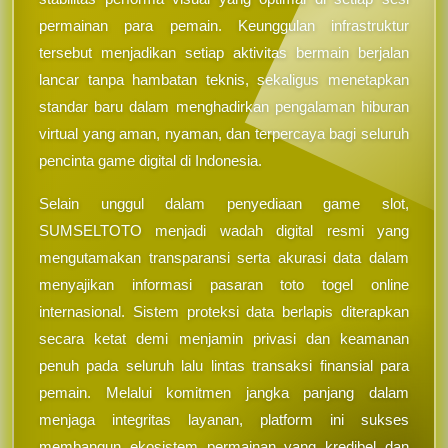
permainan para pemain. Keunggulan infrastruktur
tersebut menjadikan setiap aktivitas bermain berjalan
lancar tanpa hambatan teknis, sekaligus menetapkan
standar baru dalam menghadirkan pengalaman hiburan
virtual yang aman, nyaman, dan terpercaya bagi seluruh
pencinta game digital di Indonesia.
Selain unggul dalam penyediaan game slot,
SUMSELTOTO menjadi wadah digital resmi yang
mengutamakan transparansi serta akurasi data dalam
menyajikan informasi pasaran toto togel online
internasional. Sistem proteksi data berlapis diterapkan
secara ketat demi menjamin privasi dan keamanan
penuh pada seluruh lalu lintas transaksi finansial para
pemain. Melalui komitmen jangka panjang dalam
menjaga integritas layanan, platform ini sukses
membangun ekosistem permainan yang kredibel dan