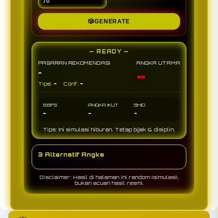
🎲
GENERATE
— READY —
PASARAN REKOMENDASI
ANGKA UTAMA
-
-
-
-
Tipe:
Conf:
BBFS
ANGKA IKUT
SHIO
-
-
-
Tips: Ini simulasi hiburan. Tetap bijak & disiplin.
3 Alternatif Angka
Disclaimer: Hasil di halaman ini random (simulasi),
bukan acuan hasil resmi.