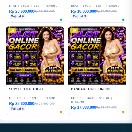
R7AI
|
16GB
|
1TB
|
RTX5060
R5AI
|
16GB
|
1TB
|
RTX5060
Rp 23.600.000
Rp 18.800.000
Rp 21.399.000
Rp 19.799.000
Terjual 6
Terjual 5
-1%
-1%
SUMSELTOTO TOGEL
BANDAR TOGEL ONLINE
I7
|
16GB
|
512GB
|
RTX5050
CORE5
|
16GB
|
512GB
|
RTX4050
Rp 28.600.080
Rp 27.999.000
Rp 17.888.000
Rp 18.499.000
Terjual 6