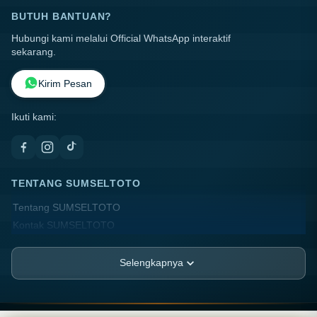
BUTUH BANTUAN?
Hubungi kami melalui Official WhatsApp interaktif
sekarang.
Kirim Pesan
Ikuti kami:
TENTANG SUMSELTOTO
Tentang SUMSELTOTO
Kontak SUMSELTOTO
Lokasi Toko
FAQ
Selengkapnya
PT.ANGIN RIBUT
JL. Harapan Blok Melati No. 27, Kel. Pademangan