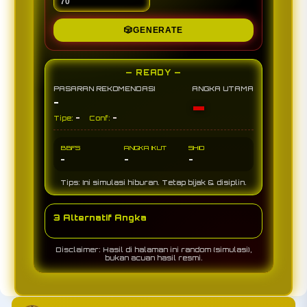
🎲
GENERATE
— READY —
PASARAN REKOMENDASI
ANGKA UTAMA
-
-
-
-
Tipe:
Conf:
BBFS
ANGKA IKUT
SHIO
-
-
-
Tips: Ini simulasi hiburan. Tetap bijak & disiplin.
3 Alternatif Angka
Disclaimer: Hasil di halaman ini random (simulasi),
bukan acuan hasil resmi.