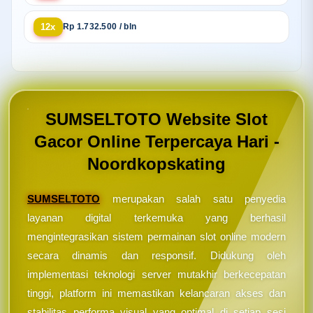
12x
Rp 1.732.500 / bln
SUMSELTOTO Website Slot
Gacor Online Terpercaya Hari -
Noordkopskating
SUMSELTOTO
merupakan salah satu penyedia
layanan digital terkemuka yang berhasil
mengintegrasikan sistem permainan slot online modern
secara dinamis dan responsif. Didukung oleh
implementasi teknologi server mutakhir berkecepatan
tinggi, platform ini memastikan kelancaran akses dan
stabilitas performa visual yang optimal di setiap sesi