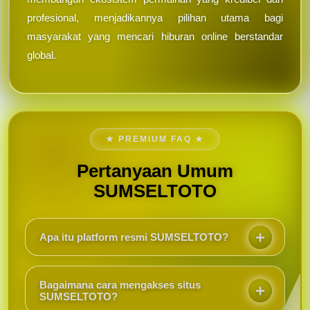
profesional, menjadikannya pilihan utama bagi
masyarakat yang mencari hiburan online berstandar
global.
★ PREMIUM FAQ ★
Pertanyaan Umum
SUMSELTOTO
Apa itu platform resmi SUMSELTOTO?
SUMSELTOTO merupakan platform hiburan digital
resmi terpercaya yang menyediakan layanan
Bagaimana cara mengakses situs
permainan slot online modern serta judi toto togel
SUMSELTOTO?