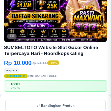
1/6
SUMSELTOTO Website Slot Gacor Online
Terpercaya Hari - Noordkopskating
Rp 10.000
Rp 50.000
-90%
Terjual 2
SUMSELTOTO
SKU:
BANDAR TOGEL
TOGEL
💳
ONLINE
Bandingkan Produk