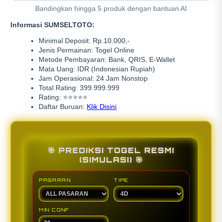
Bandingkan hingga 5 produk dengan bantuan AI
Informasi SUMSELTOTO:
Minimal Deposit: Rp.10.000,-
Jenis Permainan: Togel Online
Metode Pembayaran: Bank, QRIS, E-Wallet
Mata Uang: IDR (Indonesian Rupiah)
Jam Operasional: 24 Jam Nonstop
Total Rating: 399.999.999
Rating: ⭐⭐⭐⭐⭐
Daftar Buruan:
Klik Disini
🎯 PREDIKSI TOGEL RESMI
(SIMULASI) 🎯
PASARAN
TIPE
MIN CONF