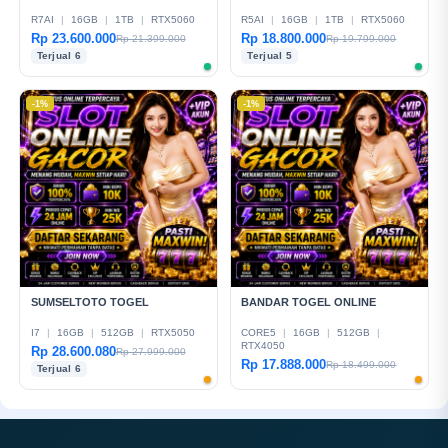
R7AI
|
16GB
|
1TB
|
RTX5060
R5AI
|
16GB
|
1TB
|
RTX5060
Rp 23.600.000
Rp 18.800.000
Rp 21.399.000
Rp 19.799.000
Terjual 6
Terjual 5
-1%
-1%
SUMSELTOTO TOGEL
BANDAR TOGEL ONLINE
I7
|
16GB
|
512GB
|
RTX5050
CORE5
|
16GB
|
512GB
|
RTX4050
Rp 28.600.080
Rp 27.999.000
Rp 17.888.000
Rp 18.499.000
Terjual 6