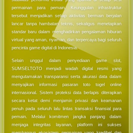
permainan para pemain. Keunggulan infrastruktur
tersebut menjadikan setiap aktivitas bermain berjalan
lancar tanpa hambatan teknis, sekaligus menetapkan
standar baru dalam menghadirkan pengalaman hiburan
virtual yang aman, nyaman, dan terpercaya bagi seluruh
pencinta game digital di Indonesia.
Selain unggul dalam penyediaan game slot,
SUMSELTOTO menjadi wadah digital resmi yang
mengutamakan transparansi serta akurasi data dalam
menyajikan informasi pasaran toto togel online
internasional. Sistem proteksi data berlapis diterapkan
secara ketat demi menjamin privasi dan keamanan
penuh pada seluruh lalu lintas transaksi finansial para
pemain. Melalui komitmen jangka panjang dalam
menjaga integritas layanan, platform ini sukses
membangun ekosistem permainan yang kredibel dan