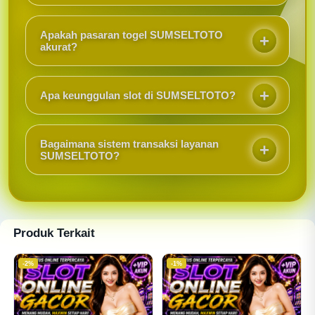
terlengkap dengan jaminan keamanan transaksi
Member dapat dengan sangat mudah mengakses
ketat dan transparansi sistem digital paling optimal.
platform SUMSELTOTO melalui tautan link alternatif
Apakah pasaran togel SUMSELTOTO
terbaru maupun dengan mengunduh aplikasi APK
akurat?
resmi yang responsif untuk kenyamanan bermain
Ya, SUMSELTOTO menyediakan berbagai pilihan
langsung dari perangkat seluler Android member.
pasaran toto togel online resmi internasional yang
Apa keunggulan slot di SUMSELTOTO?
dijamin memiliki tingkat akurasi data hasil undian
sangat tinggi, aman, terukur, dan terintegrasi secara
Platform game slot online SUMSELTOTO kini telah
langsung bagi seluruh anggota.
dilengkapi server berteknologi tinggi mutakhir yang
Bagaimana sistem transaksi layanan
memastikan stabilitas permainan optimal,
SUMSELTOTO?
kenyamanan akses tanpa kendala, antarmuka
SUMSELTOTO menghadirkan sistem transaksi
ramah pengguna, serta proteksi keamanan berlapis
finansial yang sangat cepat, efisien, dan aman
sangat andal.
melalui metode pembayaran digital terlengkap guna
mendukung kenyamanan aktivitas harian serta
Produk Terkait
kebutuhan operasional dari seluruh mitra setia di
Indonesia.
-2%
-1%