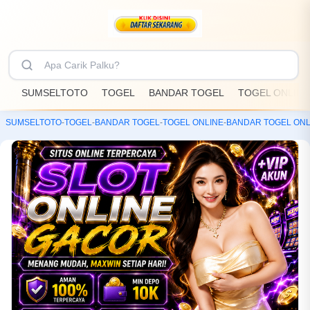
SUMSELTOTO
TOGEL
BANDAR TOGEL
TOGEL ONLINE
SUMSELTOTO
-
TOGEL
-
BANDAR TOGEL
-
TOGEL ONLINE
-
BANDAR TOGEL ONL