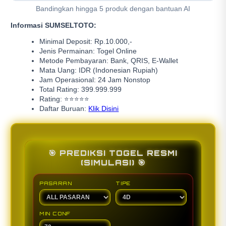
Bandingkan hingga 5 produk dengan bantuan AI
Informasi SUMSELTOTO:
Minimal Deposit: Rp.10.000,-
Jenis Permainan: Togel Online
Metode Pembayaran: Bank, QRIS, E-Wallet
Mata Uang: IDR (Indonesian Rupiah)
Jam Operasional: 24 Jam Nonstop
Total Rating: 399.999.999
Rating: ⭐⭐⭐⭐⭐
Daftar Buruan:
Klik Disini
🎯 PREDIKSI TOGEL RESMI
(SIMULASI) 🎯
PASARAN
TIPE
MIN CONF