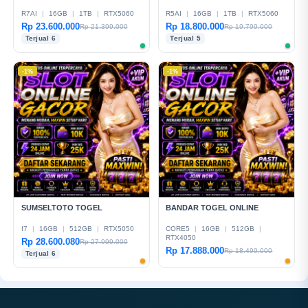
R7AI
|
16GB
|
1TB
|
RTX5060
R5AI
|
16GB
|
1TB
|
RTX5060
Rp 23.600.000
Rp 18.800.000
Rp 21.399.000
Rp 19.799.000
Terjual 6
Terjual 5
-1%
-1%
SUMSELTOTO TOGEL
BANDAR TOGEL ONLINE
I7
|
16GB
|
512GB
|
RTX5050
CORE5
|
16GB
|
512GB
|
RTX4050
Rp 28.600.080
Rp 27.999.000
Rp 17.888.000
Rp 18.499.000
Terjual 6