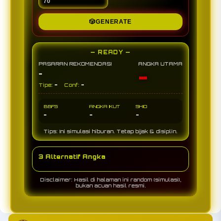
🎲
GENERATE
— READY —
PASARAN REKOMENDASI
ANGKA UTAMA
-
-
-
-
Tipe:
Conf:
BBFS
ANGKA IKUT
SHIO
-
-
-
Tips: Ini simulasi hiburan. Tetap bijak & disiplin.
3 Alternatif Angka
Disclaimer: Hasil di halaman ini random (simulasi),
bukan acuan hasil resmi.