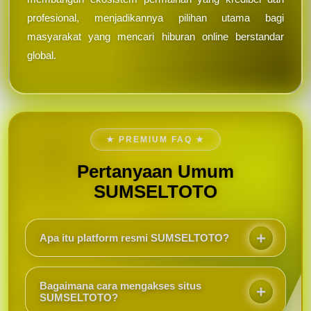
profesional, menjadikannya pilihan utama bagi
masyarakat yang mencari hiburan online berstandar
global.
★ PREMIUM FAQ ★
Pertanyaan Umum
SUMSELTOTO
Apa itu platform resmi SUMSELTOTO?
SUMSELTOTO merupakan platform hiburan digital
resmi terpercaya yang menyediakan layanan
Bagaimana cara mengakses situs
permainan slot online modern serta judi toto togel
SUMSELTOTO?