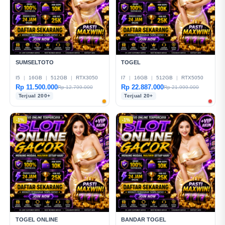
SUMSELTOTO
TOGEL
I5
|
16GB
|
512GB
|
RTX3050
I7
|
16GB
|
512GB
|
RTX5050
Rp 11.500.000
Rp 22.887.000
Rp 12.799.000
Rp 21.999.000
Terjual 200+
Terjual 20+
-1%
-1%
TOGEL ONLINE
BANDAR TOGEL