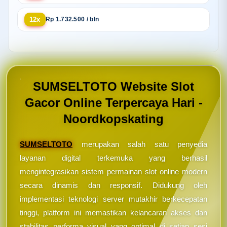
12x
Rp 1.732.500 / bln
SUMSELTOTO Website Slot
Gacor Online Terpercaya Hari -
Noordkopskating
SUMSELTOTO
merupakan salah satu penyedia
layanan digital terkemuka yang berhasil
mengintegrasikan sistem permainan slot online modern
secara dinamis dan responsif. Didukung oleh
implementasi teknologi server mutakhir berkecepatan
tinggi, platform ini memastikan kelancaran akses dan
stabilitas performa visual yang optimal di setiap sesi