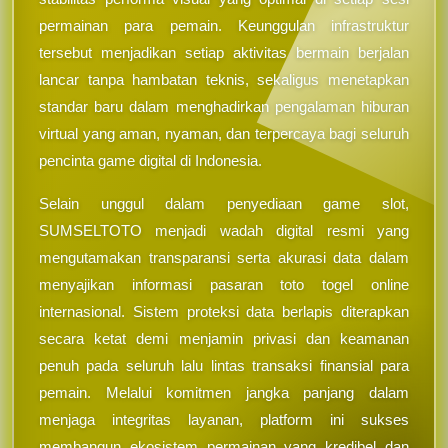
permainan para pemain. Keunggulan infrastruktur
tersebut menjadikan setiap aktivitas bermain berjalan
lancar tanpa hambatan teknis, sekaligus menetapkan
standar baru dalam menghadirkan pengalaman hiburan
virtual yang aman, nyaman, dan terpercaya bagi seluruh
pencinta game digital di Indonesia.
Selain unggul dalam penyediaan game slot,
SUMSELTOTO menjadi wadah digital resmi yang
mengutamakan transparansi serta akurasi data dalam
menyajikan informasi pasaran toto togel online
internasional. Sistem proteksi data berlapis diterapkan
secara ketat demi menjamin privasi dan keamanan
penuh pada seluruh lalu lintas transaksi finansial para
pemain. Melalui komitmen jangka panjang dalam
menjaga integritas layanan, platform ini sukses
membangun ekosistem permainan yang kredibel dan