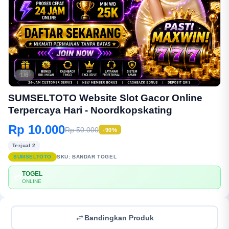
1/6
SUMSELTOTO Website Slot Gacor Online
Terpercaya Hari - Noordkopskating
Rp 10.000
Rp 50.000
-90%
Terjual 2
SUMSELTOTO
SKU:
BANDAR TOGEL
TOGEL
💳
ONLINE
Bandingkan Produk