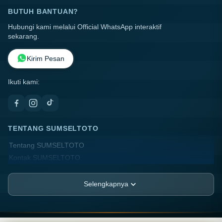
BUTUH BANTUAN?
Hubungi kami melalui Official WhatsApp interaktif
sekarang.
Kirim Pesan
Ikuti kami:
TENTANG SUMSELTOTO
Tentang SUMSELTOTO
Kontak SUMSELTOTO
Lokasi Toko
FAQ
Selengkapnya
PT.ANGIN RIBUT
JL. Harapan Blok Melati No. 27, Kel. Pademangan