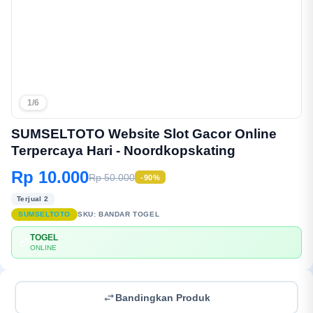
1/6
SUMSELTOTO Website Slot Gacor Online
Terpercaya Hari - Noordkopskating
Rp 10.000
Rp 50.000
-90%
Terjual 2
SUMSELTOTO
SKU:
BANDAR TOGEL
TOGEL
💳
ONLINE
Bandingkan Produk