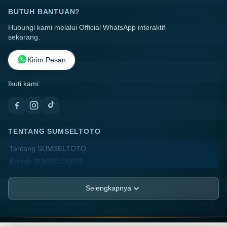
BUTUH BANTUAN?
Hubungi kami melalui Official WhatsApp interaktif
sekarang.
Kirim Pesan
Ikuti kami:
TENTANG SUMSELTOTO
Tentang SUMSELTOTO
Kontak SUMSELTOTO
Lokasi Toko
FAQ
Selengkapnya
PT.ANGIN RIBUT
JL. Harapan Blok Melati No. 27, Kel. Pademangan