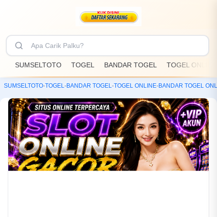
SUMSELTOTO
TOGEL
BANDAR TOGEL
TOGEL ONLINE
SUMSELTOTO
-
TOGEL
-
BANDAR TOGEL
-
TOGEL ONLINE
-
BANDAR TOGEL ONL