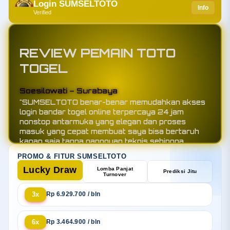
Login SUMSELTOTO
Info
Verified
REVIEW PEMAIN TOTO
TOGEL
Haryadi Kumala – Semarang
"Saya mengapresiasi bagaimana SUMSELTOTO
menyediakan proses deposit cepat yang jelas dan
transparan; konfirmasi transaksi berjalan instan
sehingga waktu menunggu berkurang dan pemain
bisa langsung fokus pada strategi permainan."
PROMO & FITUR SUMSELTOTO
Lucky Draw
Lomba Panjat
Prediksi Jitu
Turnover
3x
Rp 6.929.700 / bln
6x
Rp 3.464.900 / bln