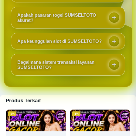
terlengkap dengan jaminan keamanan transaksi
Member dapat dengan sangat mudah mengakses
ketat dan transparansi sistem digital paling optimal.
platform SUMSELTOTO melalui tautan link alternatif
Apakah pasaran togel SUMSELTOTO
terbaru maupun dengan mengunduh aplikasi APK
akurat?
resmi yang responsif untuk kenyamanan bermain
Ya, SUMSELTOTO menyediakan berbagai pilihan
langsung dari perangkat seluler Android member.
pasaran toto togel online resmi internasional yang
Apa keunggulan slot di SUMSELTOTO?
dijamin memiliki tingkat akurasi data hasil undian
sangat tinggi, aman, terukur, dan terintegrasi secara
Platform game slot online SUMSELTOTO kini telah
langsung bagi seluruh anggota.
dilengkapi server berteknologi tinggi mutakhir yang
Bagaimana sistem transaksi layanan
memastikan stabilitas permainan optimal,
SUMSELTOTO?
kenyamanan akses tanpa kendala, antarmuka
SUMSELTOTO menghadirkan sistem transaksi
ramah pengguna, serta proteksi keamanan berlapis
finansial yang sangat cepat, efisien, dan aman
sangat andal.
melalui metode pembayaran digital terlengkap guna
mendukung kenyamanan aktivitas harian serta
Produk Terkait
kebutuhan operasional dari seluruh mitra setia di
Indonesia.
-2%
-1%