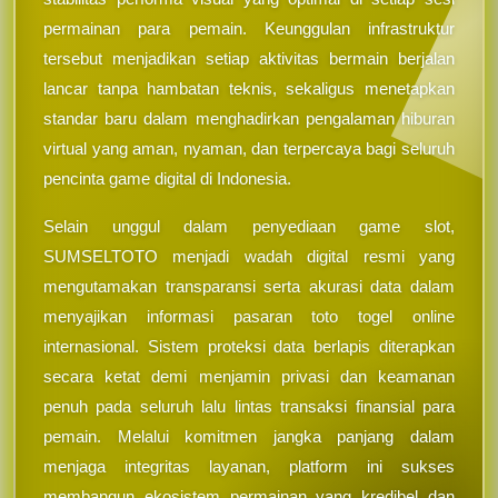
permainan para pemain. Keunggulan infrastruktur
tersebut menjadikan setiap aktivitas bermain berjalan
lancar tanpa hambatan teknis, sekaligus menetapkan
standar baru dalam menghadirkan pengalaman hiburan
virtual yang aman, nyaman, dan terpercaya bagi seluruh
pencinta game digital di Indonesia.
Selain unggul dalam penyediaan game slot,
SUMSELTOTO menjadi wadah digital resmi yang
mengutamakan transparansi serta akurasi data dalam
menyajikan informasi pasaran toto togel online
internasional. Sistem proteksi data berlapis diterapkan
secara ketat demi menjamin privasi dan keamanan
penuh pada seluruh lalu lintas transaksi finansial para
pemain. Melalui komitmen jangka panjang dalam
menjaga integritas layanan, platform ini sukses
membangun ekosistem permainan yang kredibel dan