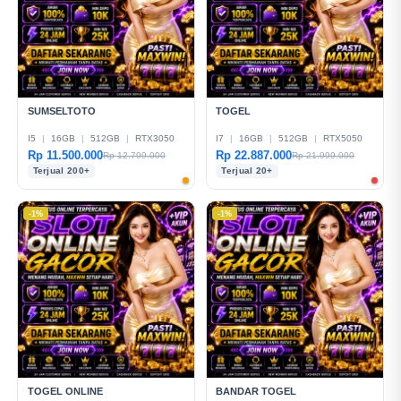
SUMSELTOTO
TOGEL
I5
|
16GB
|
512GB
|
RTX3050
I7
|
16GB
|
512GB
|
RTX5050
Rp 11.500.000
Rp 22.887.000
Rp 12.799.000
Rp 21.999.000
Terjual 200+
Terjual 20+
-1%
-1%
TOGEL ONLINE
BANDAR TOGEL