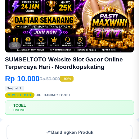
1/6
SUMSELTOTO Website Slot Gacor Online
Terpercaya Hari - Noordkopskating
Rp 10.000
Rp 50.000
-90%
Terjual 2
SUMSELTOTO
SKU:
BANDAR TOGEL
TOGEL
💳
ONLINE
Bandingkan Produk