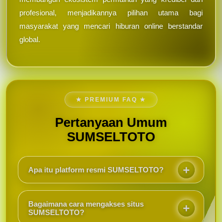
profesional, menjadikannya pilihan utama bagi
masyarakat yang mencari hiburan online berstandar
global.
★ PREMIUM FAQ ★
Pertanyaan Umum
SUMSELTOTO
Apa itu platform resmi SUMSELTOTO?
SUMSELTOTO merupakan platform hiburan digital
resmi terpercaya yang menyediakan layanan
Bagaimana cara mengakses situs
permainan slot online modern serta judi toto togel
SUMSELTOTO?