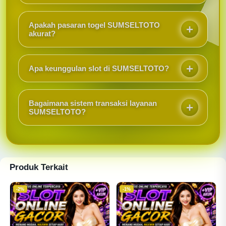
terlengkap dengan jaminan keamanan transaksi
Member dapat dengan sangat mudah mengakses
ketat dan transparansi sistem digital paling optimal.
platform SUMSELTOTO melalui tautan link alternatif
Apakah pasaran togel SUMSELTOTO
terbaru maupun dengan mengunduh aplikasi APK
akurat?
resmi yang responsif untuk kenyamanan bermain
Ya, SUMSELTOTO menyediakan berbagai pilihan
langsung dari perangkat seluler Android member.
pasaran toto togel online resmi internasional yang
Apa keunggulan slot di SUMSELTOTO?
dijamin memiliki tingkat akurasi data hasil undian
sangat tinggi, aman, terukur, dan terintegrasi secara
Platform game slot online SUMSELTOTO kini telah
langsung bagi seluruh anggota.
dilengkapi server berteknologi tinggi mutakhir yang
Bagaimana sistem transaksi layanan
memastikan stabilitas permainan optimal,
SUMSELTOTO?
kenyamanan akses tanpa kendala, antarmuka
SUMSELTOTO menghadirkan sistem transaksi
ramah pengguna, serta proteksi keamanan berlapis
finansial yang sangat cepat, efisien, dan aman
sangat andal.
melalui metode pembayaran digital terlengkap guna
mendukung kenyamanan aktivitas harian serta
Produk Terkait
kebutuhan operasional dari seluruh mitra setia di
Indonesia.
-2%
-1%