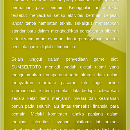
permainan para pemain. Keunggulan infrastruktur
tersebut menjadikan setiap aktivitas bermain berjalan
lancar tanpa hambatan teknis, sekaligus menetapkan
standar baru dalam menghadirkan pengalaman hiburan
virtual yang aman, nyaman, dan terpercaya bagi seluruh
pencinta game digital di Indonesia.
Selain unggul dalam penyediaan game slot,
SUMSELTOTO menjadi wadah digital resmi yang
mengutamakan transparansi serta akurasi data dalam
menyajikan informasi pasaran toto togel online
internasional. Sistem proteksi data berlapis diterapkan
secara ketat demi menjamin privasi dan keamanan
penuh pada seluruh lalu lintas transaksi finansial para
pemain. Melalui komitmen jangka panjang dalam
menjaga integritas layanan, platform ini sukses
membangun ekosistem permainan yang kredibel dan