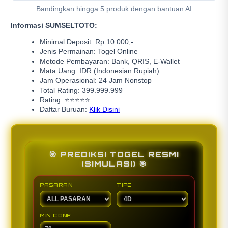
Bandingkan hingga 5 produk dengan bantuan AI
Informasi SUMSELTOTO:
Minimal Deposit: Rp.10.000,-
Jenis Permainan: Togel Online
Metode Pembayaran: Bank, QRIS, E-Wallet
Mata Uang: IDR (Indonesian Rupiah)
Jam Operasional: 24 Jam Nonstop
Total Rating: 399.999.999
Rating: ⭐⭐⭐⭐⭐
Daftar Buruan:
Klik Disini
🎯 PREDIKSI TOGEL RESMI
(SIMULASI) 🎯
PASARAN
TIPE
MIN CONF